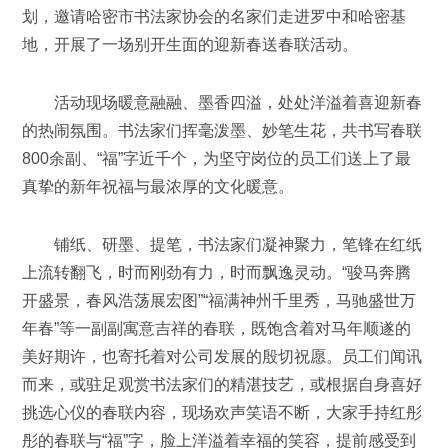
划，邀请哈密市书法家协会的名家们走进罗中和哈密基
地，开展了一场别开生面的迎新春送春联活动。
活动现场暖意融融、墨香四溢，处处洋溢着喜迎新春
的热闹氛围。书法家们挥毫泼墨、妙笔生花，共书写春联
800余副、“福”字近千个，为坚守岗位的员工们送上了最
真挚的新年祝福与最浓厚的文化暖意。
铺纸、研墨、提笔，书法家们凝神聚力，笔锋在红纸
上流转翻飞，时而刚劲有力，时而飘逸灵动。“骏马奔腾
开盛景，春风浩荡展宏图”“福满神州千里秀，马驰盛世万
年春”等一副副寓意吉祥的春联，既饱含着对马年顺遂的
美好期许，也寄托着对公司发展的殷切祝愿。员工们闻讯
而来，或驻足观赏书法家们的精湛技艺，或根据自身喜好
挑选心仪的春联内容，现场欢声笑语不断，大家手持红彤
彤的春联与“福”字，脸上洋溢着幸福的笑容，提前感受到