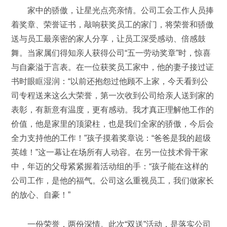
家中的骄傲，让星光点亮亲情。公司工会工作人员捧
着奖章、荣誉证书，敲响获奖员工的家门，将荣誉和骄傲
送与员工最亲密的家人分享，让员工深受感动、倍感鼓
舞。当家属们得知亲人获得公司“五一劳动奖章”时，惊喜
与自豪溢于言表。在一位获奖员工家中，他的妻子接过证
书时眼眶湿润：“以前还抱怨过他顾不上家，今天看到公
司专程送来这么大荣誉，第一次收到公司给亲人送到家的
表彰，有新意有温度，更有感动。我才真正理解他工作的
价值，他是家里的顶梁柱，也是我们全家的骄傲，今后会
全力支持他的工作！”孩子摸着奖章说：“爸爸是我的超级
英雄！”这一幕让在场所有人动容。在另一位技术骨干家
中，年迈的父母紧紧握着活动组的手：“孩子能在这样的
公司工作，是他的福气。公司这么重视员工，我们做家长
的放心、自豪！”
一份荣誉，两份深情。此次“双送”活动，是落实公司