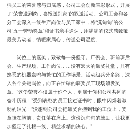
强员工的荣誉感与归属感，公司工会创新表彰形式，开展
了“荣誉送到岗，喜报送到家”的双送活动。公司工会和各
分工会深入一线生产岗位与员工家中，将“沉甸甸”的公
司“五一劳动奖章”和证书亲手送达，用满满的仪式感致敬
最美劳动者，情暖家属心，传递公司温度。
岗位上的嘉奖，致敬每一份坚守。厂例会、班前班后
会、生产现场、工作岗位……没有宏大的颁奖礼堂，只有
熟悉的机器轰鸣与繁忙的工作场景。活动组兵分多路，深
入各个关键岗位，向正在忙碌的获奖员工现场颁发奖
章。“这份荣誉不仅属于你个人，更属于你和公司共同的
奋斗历程！”受到表彰的员工接过证书时，眼中闪烁着激
动的泪光：“没想到公司会把颁奖台搬到我的工位上，奖
章挂在胸前，责任落在肩上。这份沉甸甸的鼓励，让我更
加坚定了扎根一线、精益求精的决心。”